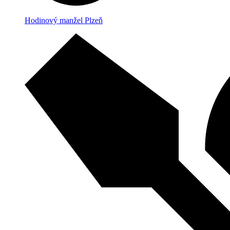
Hodinový manžel Plzeň